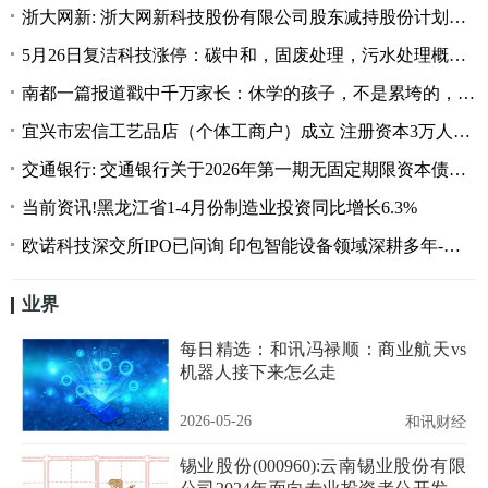
浙大网新: 浙大网新科技股份有限公司股东减持股份计划公告_每日播报
5月26日复洁科技涨停：碳中和，固废处理，污水处理概念热股
南都一篇报道戳中千万家长：休学的孩子，不是累垮的，是空垮的_焦点要闻
宜兴市宏信工艺品店（个体工商户）成立 注册资本3万人民币 今日热讯
交通银行: 交通银行关于2026年第一期无固定期限资本债券（债券通）发行完毕的公告
当前资讯!黑龙江省1-4月份制造业投资同比增长6.3%
欧诺科技深交所IPO已问询 印包智能设备领域深耕多年-新视野
业界
每日精选：和讯冯禄顺：商业航天vs
机器人接下来怎么走
2026-05-26
和讯财经
锡业股份(000960):云南锡业股份有限