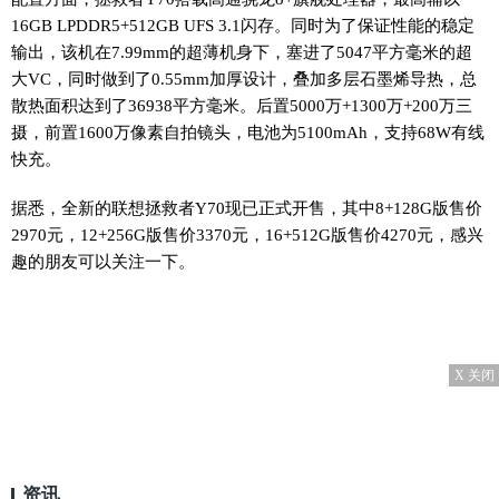
16GB LPDDR5+512GB UFS 3.1闪存。同时为了保证
性
能的稳定
输出，该机在7.99mm的超薄机身下，塞进了5047
平
方毫米的超
大VC，同时做到了0.55mm加厚设计，叠加多层石墨烯导热，总
散热面积达到了36938
平
方毫米。后置5000万+1300万+200万三
摄，前置1600万像素自拍镜头，电池为5100mAh，支持68W有线
快充。
据悉，全新的联想拯救者Y70现已正式开售，其中8+128G版售价
2970元，12+256G版售价3370元，16+512G版售价4270元，感兴
趣的朋友可以关注一下。
X 关闭
资讯