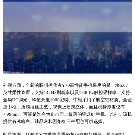
外观方面，全新的联想拯救者Y70高
性
能手机采用的是一块6.67
英寸柔
性
直屏，支持144Hz刷新率以及1500Hz触控采样率，支持
全局DC调光，峰值亮度1000尼特。中框采用了航空铝材质、全金
属中框，质感拉丝工艺，视觉上硬朗立体，而且机身厚度仅有
7.99mm，可能是迄今为止市面上最薄的骁龙8+手机。此外，该机
提供有冰魄白、钛晶灰和烈焰红三种配色可供选择。
配置方面，拯救者Y70搭载高通骁龙8+旗舰处理器，最高辅以