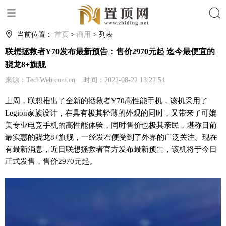
搜索
当前位置：
首页
>
商用
> 列表
联想拯救者Y70发布最新预告：售价2970元起 迄今最便宜的
骁龙8+旗舰
来源：TechWeb.com.cn 时间：2022-08-22 13:22:54
上周，联想推出了全新的拯救者Y70高
性
能手机，该机采用了
Legion家族设计，在具有极其轻薄的外观的同时，又带来了可媲
美专业电竞手机的高
性
能体验，同时售价也极其亲民，堪称目前
最实惠的骁龙8+旗舰，一经发布便受到了外界的广泛关注。现在
有最新消息，
近
日联想拯救者官方发布最新预告，该机将于今日
正式发售，售价2970元起。