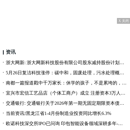
X 关闭
资讯
浙大网新: 浙大网新科技股份有限公司股东减持股份计划公告_每日播报
5月26日复洁科技涨停：碳中和，固废处理，污水处理概念热股
南都一篇报道戳中千万家长：休学的孩子，不是累垮的，是空垮的_焦点要闻
宜兴市宏信工艺品店（个体工商户）成立 注册资本3万人民币 今日热讯
交通银行: 交通银行关于2026年第一期无固定期限资本债券（债券通）发行完毕的公告
当前资讯!黑龙江省1-4月份制造业投资同比增长6.3%
欧诺科技深交所IPO已问询 印包智能设备领域深耕多年-新视野