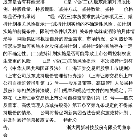
股东是否有其他安排 □是 √否(二)大股东此前对持股比
例、持股数量、持股期限、减持方式、减持数量、减持 价格
等是否作出承诺 □是 √否(三)本所要求的其他事项无三、减
持计划相关风险提示(一)减持计划实施的不确定性风险，如计划
实施的前提条件、限制性条件以及相 关条件成就或消除的具体情
形等 网新集团将根据自身的资金需求、市场情况、公司股价等
情形决定如何实施本次股份减持计划，减持计划的实施存在一定
的不确定性。(二)减持计划实施是否可能导致上市公司控制权发
生变更的风险 □是 √否(三)其他风险提示 本次减持计划符
合《中华人民共和国证券法》《上海证券交易所股票上市规则》
《上市公司股东减持股份管理暂行办法》《上海证券交易所上市
公司自律监管指引第 15 号——股东及董事、高级管理人员减持
股份》等相关法律法规、部门规章和规范性文件的相关规定，不
存在《上海证券交易所上市公司自律监管指引第 15 号——股东
及董事、高级管理人员减持股份》第五条至第九条规定的不得减
持股份的情形。 公司将督促网新集团合法合规实施减持计划，
并及时履行信息披露义务。 特此公
告。 浙大网新科技股份有限公司董事
会