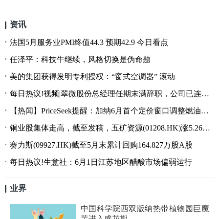
资讯
法国5月服务业PMI终值44.3 预期42.9 今日看点
任泽平：科技牛继续，风格切换是伪命题
美的集团获得发明专利授权：“窗式空调器” 滚动
每日热议!视频|翠微股份总经理任期末满辞职，公司已连续四年巨亏
【热闻】PriceSeek提醒：加纳6月首个定价窗口调整燃油价格
铜业股集体走高，截至发稿，五矿资源(01208.HK)涨5.26%，报9.6港元 观焦点
赛力斯(09927.HK)截至5月末累计回购164.827万股A股
每日热议!生意社：6月1日江苏地区醋酸市场偏弱运行
业界
中国科学院西双版纳热带植物园巨魔
芋进入盛花期