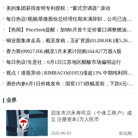
美的集团获得发明专利授权：“窗式空调器” 滚动
每日热议!视频|翠微股份总经理任期末满辞职，公司已连续四年巨亏
【热闻】PriceSeek提醒：加纳6月首个定价窗口调整燃油价格
铜业股集体走高，截至发稿，五矿资源(01208.HK)涨5.26%，报9.6港元 观焦点
赛力斯(09927.HK)截至5月末累计回购164.827万股A股
每日热议!生意社：6月1日江苏地区醋酸市场偏弱运行
视点！港股异动 | RIMBACO(01953)涨超13% 中期纯利同比增长398% 收益增超五成
酒价内参6月1日价格发布：国窖1573跌幅居前，下跌6元/瓶，失守890元
业界
启东市川禾寿司店（个体工商户）成
立 注册资本1万人民币
2026-06-03
和讯网