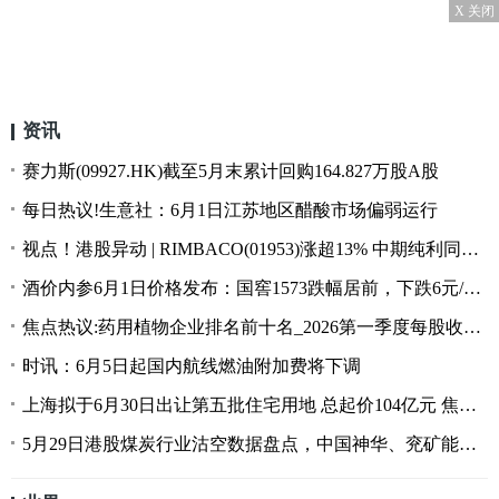
X 关闭
资讯
赛力斯(09927.HK)截至5月末累计回购164.827万股A股
每日热议!生意社：6月1日江苏地区醋酸市场偏弱运行
视点！港股异动 | RIMBACO(01953)涨超13% 中期纯利同比增长398% 收益增超五成
酒价内参6月1日价格发布：国窖1573跌幅居前，下跌6元/瓶，失守890元
焦点热议:药用植物企业排名前十名_2026第一季度每股收益10大排行榜
时讯：6月5日起国内航线燃油附加费将下调
上海拟于6月30日出让第五批住宅用地 总起价104亿元 焦点速递
5月29日港股煤炭行业沽空数据盘点，中国神华、兖矿能源、中煤能源沽空金额位居行业前三