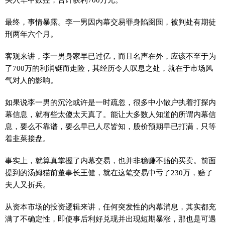
最终，事情暴露。李一男因内幕交易罪身陷囹圄，被判处有期徒
刑两年六个月。
客观来讲，李一男身家早已过亿，而且名声在外，应该不至于为
了700万的利润铤而走险，其经历令人叹息之处，就在于市场风
气对人的影响。
如果说李一男的沉沦或许是一时疏忽，很多中小散户执着打探内
幕信息，就有些太傻太天真了。能让大多数人知道的所谓内幕信
息，要么不靠谱，要么早已人尽皆知，股价预期早已打满，只等
着韭菜接盘。
事实上，就算真掌握了内幕交易，也并非稳赚不赔的买卖。前面
提到的汤姆猫前董事长王健，就在这笔交易中亏了230万，赔了
夫人又折兵。
从资本市场的投资逻辑来讲，任何突发性的内幕消息，其实都充
满了不确定性，即使事后利好兑现并出现短期暴涨，那也是可遇