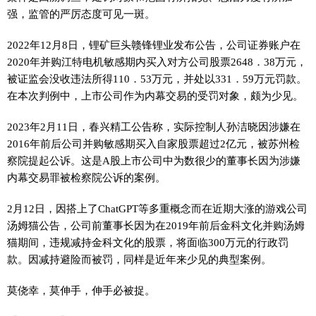
强，监管的严厉态度可见一斑。
2022年12月8日，锂矿巨头赣锋锂业发布公告，公司证券账户在
2020年并购江特电机敏感期内买入对方公司股票2648．38万元，
被证监会没收违法所得110．53万元，并处以331．59万元罚款。
在本次判例中，上市公司作为内幕交易的受罚对象，颇为少见。
2023年2月11日，春兴精工公告称，实际控制人孙洁晓因涉嫌在
2016年前后公司并购敏感期买入自家股票超过2亿元，被苏州检
察院提起公诉。这是A股上市公司中为数很少的董事长因为涉嫌
内幕交易罪被检察院公诉的案例。
2月12日，因搭上了ChatGPT等多重概念而在近期大涨的游戏公司
汤姆猫公告，公司前董事长因为在2019年前后金科文化并购汤姆
猫期间，违规减持金科文化的股票，将面临300万元的行政罚
款。因减持避险而被罚，同样是近年来少见的典型案例。
莫侥幸，莫伸手，伸手必被捉。