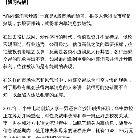
【陋习待解】
“靠内部消息炒股”一直是A股市场的陋习。很多人觉得股市就是
赌场，炒股要赚钱，就得靠内幕消息炒短线。
在过去投机成风、炒作盛行的时代，价值投资并不受待见，谈论
宏观周期、行业趋势、公司质地、估值高低之类的重要指标，往
往被投资者嗤之以鼻，反而是各类小道消息大行其道，各种违规
交易的现象层出不穷。如果谁能拿到重要的内幕消息并借此炒股
获利，往往被认为是有能耐的表现。
在这样的市场生态和风气当中，内幕交易成为司空见惯的现象，
对于那些有机会获得内幕消息的人来讲，就很可能犯错而不自
知，以至陷入违法犯罪的泥潭。
2017年，小牛电动创始人李一男还在金沙江创投任职，华中数控
正在筹划并购重组，时任总裁李晓涛和李一男正好是校友关系。
李一男在和对方电话交流过程中，知晓了相关内幕信息，随后在
信息敏感期内，使用妹夫和母亲的证券账户，耗资1148．55万元
买入华中数控，合计获利700万元。