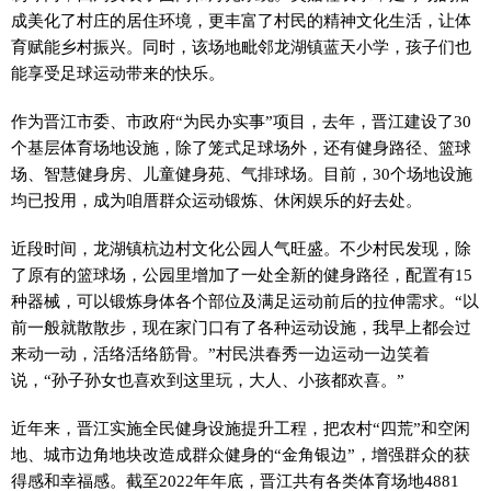
成美化了村庄的居住环境，更丰富了村民的精神文化生活，让体
育赋能乡村振兴。同时，该场地毗邻龙湖镇蓝天小学，孩子们也
能享受足球运动带来的快乐。
作为晋江市委、市政府“为民办实事”项目，去年，晋江建设了30
个基层体育场地设施，除了笼式足球场外，还有健身路径、篮球
场、智慧健身房、儿童健身苑、气排球场。目前，30个场地设施
均已投用，成为咱厝群众运动锻炼、休闲娱乐的好去处。
近段时间，龙湖镇杭边村文化公园人气旺盛。不少村民发现，除
了原有的篮球场，公园里增加了一处全新的健身路径，配置有15
种器械，可以锻炼身体各个部位及满足运动前后的拉伸需求。“以
前一般就散散步，现在家门口有了各种运动设施，我早上都会过
来动一动，活络活络筋骨。”村民洪春秀一边运动一边笑着
说，“孙子孙女也喜欢到这里玩，大人、小孩都欢喜。”
近年来，晋江实施全民健身设施提升工程，把农村“四荒”和空闲
地、城市边角地块改造成群众健身的“金角银边”，增强群众的获
得感和幸福感。截至2022年年底，晋江共有各类体育场地4881