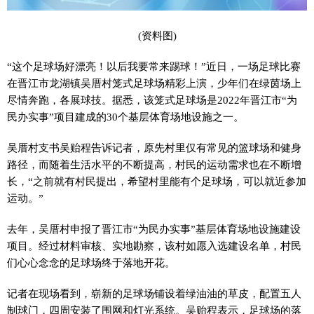
(资料图)
“这个足球场好漂亮！以后我要常来踢球！”近日，一场足球比赛
在晋江市龙湖镇吴厝村笼式足球场精彩上演，少年们在绿茵场上
尽情奔跑，各展球技。据悉，该笼式足球场是2022年晋江市“为
民办实事”项目建成的30个基层体育场地设施之一。
吴厝村支书吴贻程告诉记者，原先村里仅有常见的篮球场和健身
路径，而随着生活水平的不断提高，村民的运动需求也在不断增
长，“之前就有村民提出，希望村里能有个足球场，可以就近参加
运动。”
去年，吴厝村申报了晋江市“为民办实事”基层体育场地设施建设
项目。经过材料审核、实地勘察，该村如愿入选建设名单，村民
们心心念念的足球场终于落地开花。
记者在现场看到，崭新的足球场铺设着绿油油的草皮，配置五人
制球门，四周安装了围网和灯光系统。吴贻程表示，足球场的落