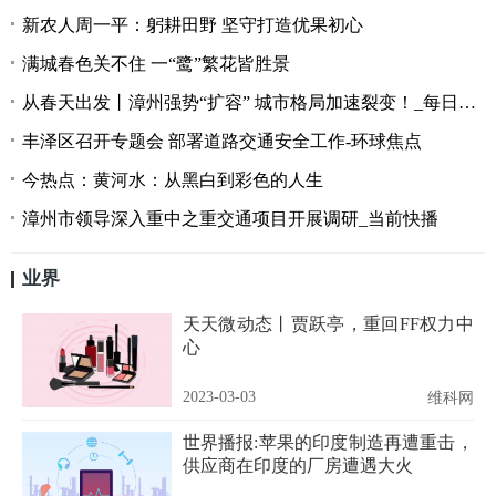
新农人周一平：躬耕田野 坚守打造优果初心
满城春色关不住 一“鹭”繁花皆胜景
从春天出发丨漳州强势“扩容” 城市格局加速裂变！_每日观察
丰泽区召开专题会 部署道路交通安全工作-环球焦点
今热点：黄河水：从黑白到彩色的人生
漳州市领导深入重中之重交通项目开展调研_当前快播
业界
天天微动态丨贾跃亭，重回FF权力中
心
2023-03-03
维科网
世界播报:苹果的印度制造再遭重击，
供应商在印度的厂房遭遇大火