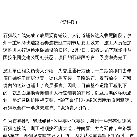
(资料图)
石狮段全线完成了底层沥青铺设、人行道铺装进入收尾阶段，泉
州一重环湾快速路石狮连接线二期节后复工以来，施工人员便加
速推进人行道透水砖铺设的扫尾。2月7日，记者走访了现场并从
国投集团交建公司处获悉，项目的石狮段将在一季度率先完工。
施工单位相关负责人介绍，为交通通行方便，一二期的接口去年
底已铺好了面层沥青、渠化岛安装上了路沿石。春节前夕，石狮
境内的道路也铺上了底层沥青。因此，目前整个道路工程剩下
的，就是面层沥青摊铺和人行道铺装的扫尾，以及后期的标线施
划、路灯及防护围栏安装。“除了晋江段70多米因用地原因稍缓，
石狮段会在一季度先建成。”该负责人介绍。
作为石狮推动“聚城畅通”的重要外联要道，泉州一重环湾快速路
石狮连接线二期工程顺接石狮大道，并向晋江方向延伸，主路双
向8车道，两侧设有辅道及人行道。因为从福厦高铁下穿而过，道