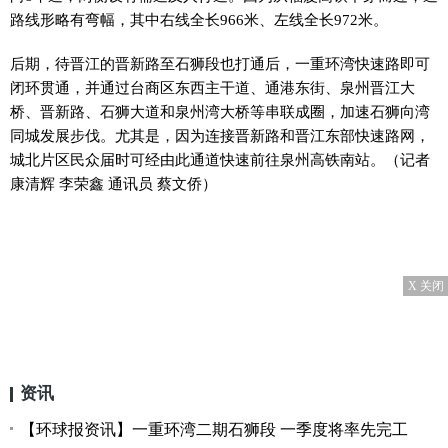
路线形略有弯幅，其中右线全长966米、左线全长972米。
后期，待晋江的晋新路至石狮段也打通后，一重环湾快速路即可
闭环贯通，并通过台商区东西主干道、通港东街、泉州晋江大
桥、晋新路、石狮大道和泉州湾大桥等串联成圈，加速石狮向湾
同城发展步伐。尤其是，因为连接晋新路和晋江东部快速路网，
城北片区民众届时可经由此通道快速前往泉州高铁南站。（记者
康清辉 李荣鑫 通讯员 蔡文侨）
X 关闭
资讯
【环球报资讯】一重环湾二期石狮段 一季度将率先完工