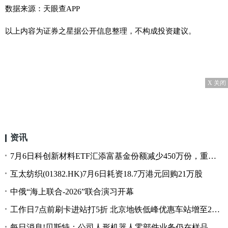
数据来源：天眼查APP
以上内容为证券之星据公开信息整理，不构成投资建议。
X 关闭
资讯
7月6日科创新材料ETF汇添富基金份额减少450万份，重仓股沪硅产业、西部超导、安集科技
互太纺织(01382.HK)7月6日耗资18.7万港元回购21万股
中俄“海上联合-2026”联合演习开幕
工作日7点前刷卡进站打5折 北京地铁低峰优惠车站增至25座-今日观点
每日消息!贝斯特：公司人形机器人零部件业务仍在样品阶段