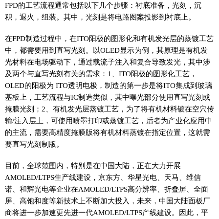
FPD的工艺流程通常包括以下几个步骤：衬底准备，光刻，沉
积，退火，组装。其中，光刻是将电路图案投影到衬底上。
在FPD制造过程中，在ITO阳极的图形化和有机发光层的蒸镀工艺
中，都需要用到直写光刻。以OLED显示为例，其原理是有机发
光材料在电场驱动下，通过载流子注入和复合导致发光，其中涉
及两个与直写光刻有关的需求：1、ITO阳极的图形化工艺，
OLED的阳极为 ITO透明电极，制造的第一步是将ITO集成到玻璃
基板上，工艺流程与IC制造类似，其中曝光部分使用直写光刻或
掩膜光刻；2、有机发光层蒸镀工艺，为了将有机材料镀在空穴传
输/注入层上，可使用喷墨打印或蒸镀工艺，后者为产业化应用中
的主流，需要高精度掩膜版将有机材料蒸镀在指定位置，这就需
要直写光刻制版。
目前，全球范围内，特别是在中国大陆，正在大力开展
AMOLED/LTPS生产线建设，京东方、华星光电、天马、维信
诺、和辉光电等企业在AMOLED/LTPS高分辨率、折叠屏、全面
屏、高饱和度等新技术上不断加大投入，未来，中国大陆面板厂
商将进一步加速更先进一代AMOLED/LTPS产线建设。因此，平