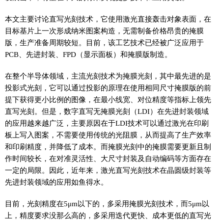
本文主要讨论直写光刻技术，它使用激光直接轰击对象表面，在
目标基片上一次形成纳米图案构造，无需制备价格昂贵的掩膜
版，生产准备周期较短。目前，该工艺技术已经被广泛应用于
PCB、先进封装、FPD（显示面板）和掩膜版制造。
在整个半导体领域，主流光刻技术为掩膜光刻，其中最先进的是
投影式光刻，它可以通过投影的原理在使用相同尺寸掩膜版的前
提下获得更小比例的图像，在最小线宽、对位精度等指标上领先
直写光刻。但是，数字直写无掩膜光刻（LDI）在先进封装领域
的应用越来越广泛，主要原因在于LDI技术可以通过激光在印刷
板上写入图案，不需要使用传统的光阻膜，从而提高了生产效率
和印刷精度，并降低了成本。而掩膜光刻中的掩膜需要更新且制
作时间较长，在对准灵活性、大尺寸封装及自动编码等方面存在
一定的局限。因此，近年来，激光直写光刻技术在晶圆级封装等
先进封装领域的应用如鱼得水。
目前，光刻精度在5μm以下的，多采用掩膜光刻技术，而5μm以
上，精度要求没那么高的，多采用迭代更快、成本更低的直写光