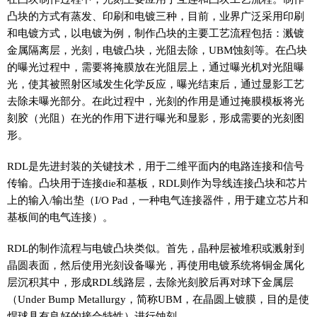
凸块的方式有蒸发、印刷和电镀三种，目前，业界广泛采用印刷
和电镀方式，以电镀为例，制作凸块的主要工艺流程包括：溅镀
金属隔离层，光刻，电镀凸块，光阻去除，UBM蚀刻等。在凸块
的曝光过程中，需要将掩膜放在光阻层上，通过曝光机对光阻曝
光，使其被照射区域发生化学反应，曝光结束后，通过显影工艺
去除未曝光部分。在此过程中，光刻的作用是通过掩膜模板将光
刻胶（光阻）在光的作用下进行曝光和显影，形成需要的光刻图
形。
RDL是先进封装的关键技术，用于二维平面内的电路连接和信号
传输。凸块用于连接die和基板，RDL则作为导线连接凸块和芯片
上的输入/输出垫（I/O Pad，一种电气连接器件，用于建立芯片和
基板间的电气连接）。
RDL的制作流程与电镀凸块类似。首先，晶种层被堆积或溅射到
晶圆表面，然后使用光刻设备曝光，再使用电镀系统将铜金属化
层沉积其中，形成RDL线路层，去除光刻胶后再对球下金属层
（Under Bump Metallurgy，简称UBM，在晶圆上镀膜，目的是使
焊球具有良好的接合特性）进行蚀刻。