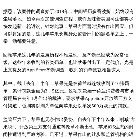
据悉，该案件的调查始于2019年，中间经历多番波折，始终没有
尘埃落地。如今再次加速调查进程，或许意味着美国司法部将尽
快发起新一轮诉讼。针对此事，苹果方面暂时没有作出回应。但
可以肯定的是，这几年苹果长期身处监管部门的黑名单之上，一
举一动都要注意。
回顾苹果这几年的发展历程不难发现，反垄断已经成为家常便
饭。这些年来收到的各类罚单，也让苹果付出了一定代价。光是
上文提及的App Store垄断调查，收到的罚单数就相当惊人。
其中，截止去年上半年，苹果光是在荷兰就连续收到了10张罚
单，累计罚款金额为3．5亿元。这项罚款始于荷兰消费者与市场
管理局在去年1月作出的裁决，要求苹果App Store开放第三方支
付渠道，否则将以周为单位向苹果处以单次500万欧元的罚款。
监管压力下，苹果也无奈作出妥协。自去年下半年以来，削减“苹
果税”、开放第三方支付通道等改革不断出现，苹果iOS生态的封
闭性遭遇到严峻考验。只不过，苹果作出的让步和监管机构的诉