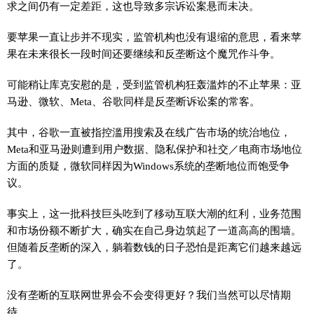
求之间仍有一定差距，这也导致多宗诉讼案悬而未决。
要苹果一直让步并不现实，监管机构也没有退缩的意思，看来苹
果在未来很长一段时间还要继续和反垄断这个魔咒作斗争。
可能稍让库克安慰的是，受到监管机构狂轰滥炸的不止苹果：亚
马逊、微软、Meta、谷歌同样是反垄断诉讼案的常客。
其中，谷歌一直被指控滥用搜索及在线广告市场的统治地位，
Meta和亚马逊则遭到用户数据、隐私保护和社交／电商市场地位
方面的质疑，微软同样因为Windows系统的垄断地位而饱受争
议。
事实上，这一批科技巨头吃到了移动互联大潮的红利，业务范围
和市场份额不断扩大，确实在自己身边筑起了一道高高的围墙。
但随着反垄断的深入，躺着数钱的日子恐怕是距离它们越来越远
了。
没有垄断的互联网世界会不会变得更好？我们当然可以尽情期
待。