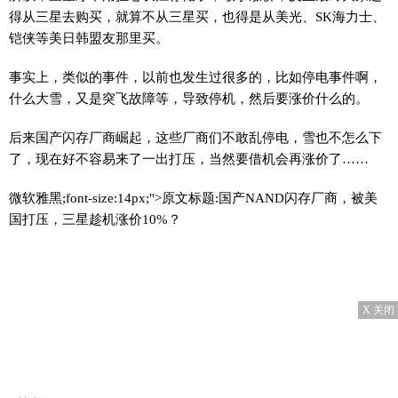
得从三星去购买，就算不从三星买，也得是从美光、SK海力士、
铠侠等美日韩盟友那里买。
事实上，类似的事件，以前也发生过很多的，比如停电事件啊，
什么大雪，又是突飞故障等，导致停机，然后要涨价什么的。
后来国产闪存厂商崛起，这些厂商们不敢乱停电，雪也不怎么下
了，现在好不容易来了一出打压，当然要借机会再涨价了……
微软雅黑;font-size:14px;">原文标题:国产NAND闪存厂商，被美
国打压，三星趁机涨价10%？
X 关闭