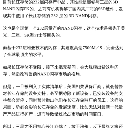
目前长江存储的232层闪存产中品，其性能是能够与三星的3D
NAND闪存PK的。之前有机构拆解了国内某厂商的SSD硬件，发
现其中使用了长江存储的 232 层的 3D NAND闪存。
这也是全球第一个232层量产的NAND闪存，这个技术是领先于美
光、三星、SK海力士等巨头的。
而基于232层堆叠技术的闪存，其速度高达7500M／S，完全达到
了全球最顶尖的水平。
如果长江存储不受限，接下来毫无疑问，会大规模出货这种闪
存，然后改写当前NAND闪存市场的格局。
但是，一旦被列入了实体清单后，美国相关设备厂商，就会暂停
对长江存储的设备支持，甚至据称除了新设备，已安装设备的支
持都会暂停，同时暂时撤出他们在长江存储驻厂的员工，这样的
局面，势必会影响长江存储的发展速度，比如无法对最新一代量
产产品进行扩产，进而导致错过抢占市场的时间窗口。
所以，三星才不用担心长江存储了，敢于涨价，反正最终大家还