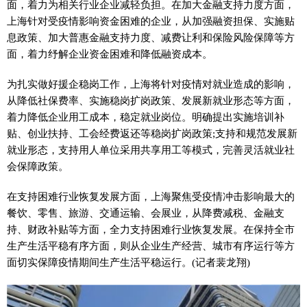
面，着力为相关行业企业减轻负担。在加大
金融
支持力度方面，
上海针对受
疫情
影响资金困难的企业，从加强融资担保、实施贴
息政策、加大普惠
金融
支持力度、减费让利和保险风险保障等方
面，着力纾解企业资金困难和降低融资成本。
为扎实做好援企稳岗工作，上海将针对
疫情
对就业造成的影响，
从降低社保费率、实施稳岗扩岗政策、发展新就业形态等方面，
着力降低企业用工成本，稳定就业岗位。明确提出实施培训补
贴、创业扶持、工会经费返还等稳岗扩岗政策;支持和规范发展新
就业形态，支持用人单位采用共享用工等模式，完善灵活就业社
会保障政策。
在支持困难行业恢复发展方面，上海聚焦受
疫情
冲击影响最大的
餐饮、零售、旅游、交通运输、会展业，从降费减税、
金融
支
持、财政补贴等方面，全力支持困难行业恢复发展。在保持全市
生产生活
平
稳有序方面，则从企业生产经营、城市有序运行等方
面切实保障
疫情
期间生产生活
平
稳运行。(记者裴龙翔)