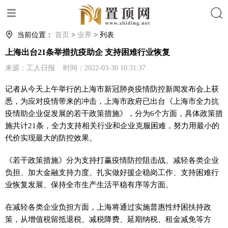
搜索
当前位置：
首页
>
业界
> 列表
上海出台21条举措抗疫助企 支持困难行业恢复
来源：工人日报 时间：2022-03-30 10:31:37
记者从今天上午举行的上海市
新冠
肺炎
疫情
防控新闻发布会上获
悉，为应对
疫情
带来的冲击，上海市政府已出台《上海市全力抗
疫情
助企业促发展的若干政策措施》，分为6个方面，具体政策措
施共计21条，全力支持相关行业和企业克服困难，努力用最小的
代价实现最大的防控效果。
《若干政策措施》分为支持打赢
疫情
防控阻击战、减轻各类企业
负担、加大
金融
支持力度、扎实做好援企稳岗工作、支持困难行
业恢复发展、保持全市生产生活
平
稳有序等方面。
在减轻各类企业负担方面，上海将通过实施普惠
性
纾困扶持政
策，从增值税留抵退税、减税降费、延期纳税、租金减免等方