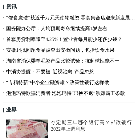
资讯
“邻食魔珐”获近千万元天使轮融资 零食集合店迎来新发展方向
国务院办公厅：人均预期寿命继续提高1岁左右
首套房贷利率降至4.25%！置业者每月能少还多少钱？
安徽14批问题食品被查出安徽问题，包括饮食水果
湖南省消保委羊毛衫产品比较试验：抗起球性能不一
中消协提醒：不要被“近视治愈”产品忽悠
“专精特新”中小企业融资难？政策性银行这样做
泡泡玛特欺骗消费者 泡泡玛特“只换不退”涉嫌霸王条款
业界
存定期三年哪个银行高？邮政银行
2022年上调利息