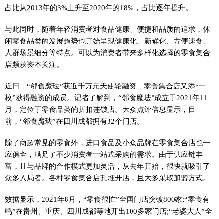
占比从2013年的3%上升至2020年的18%，占比逐年提升。
与此同时，随着年轻消费者对食品健康、便捷和品质的追求，休
闲零食品类的发展趋势也开始呈现健康化、新鲜化、方便速食、
人群场景细分等特点。可以为消费者带来多样化选择的零食集合
店频获资本关注。
近
日，“邻食魔珐”获
近
千万元天使轮融资，零食集合店又添“一
枚”获得融资的成员。记者了解到，“邻食魔珐”成立于2021年11
月，定位于零食品类的折扣连锁店。大众点评信息显示，目
前，“邻食魔珐”在四川成都拥有32个门店。
除了商超常见的零食外，进口食品及小众品牌在零食集合店也一
应俱全，满足了不少消费者一站式采购的需求。由于供应链丰
富，且与品牌的合作模式更加灵活，从去年开始，很快就吸引了
众多入局者。各种零食集合店扎堆开店，且大多采取加盟方式。
数据显示，2021年8月，“零食很忙”全国门店突破800家;“零食有
鸣”在贵州、重庆、四川成都等地开出100多家门店;“老婆大人”全